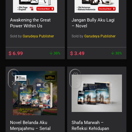
Awakening the Great
Jangan Bully Aku Lagi
Power Within Us
– Novel
Sold by
Garudeya Publisher
Sold by
Garudeya Publisher
$
6.99
$
3.49
30%
30%
Novel Belanda Aku
Shafa Marwah –
Menjajahmu – Serial
Refleksi Kehidupan