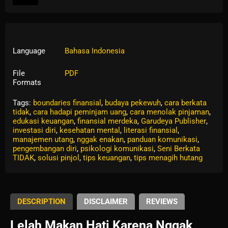
Language
Bahasa Indonesia
File
PDF
Formats
Tags:
boundaries finansial
,
budaya pekewuh
,
cara berkata
tidak
,
cara hadapi peminjam uang
,
cara menolak pinjaman
,
edukasi keuangan
,
finansial merdeka
,
Garudeya Publisher
,
investasi diri
,
kesehatan mental
,
literasi finansial
,
manajemen utang
,
nggak enakan
,
panduan komunikasi
,
pengembangan diri
,
psikologi komunikasi
,
Seni Berkata
TIDAK
,
solusi pinjol
,
tips keuangan
,
tips menagih hutang
DESCRIPTION
DISCLAIMER
REVIEWS
Lelah Makan Hati Karena Nggak