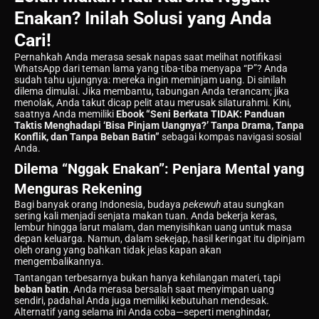
Enakan? Inilah Solusi yang Anda
Cari!
Pernahkah Anda merasa sesak napas saat melihat notifikasi
WhatsApp dari teman lama yang tiba-tiba menyapa “P”? Anda
sudah tahu ujungnya: mereka ingin meminjam uang. Di sinilah
dilema dimulai. Jika membantu, tabungan Anda terancam; jika
menolak, Anda takut dicap pelit atau merusak silaturahmi. Kini,
saatnya Anda memiliki
Ebook “Seni Berkata TIDAK: Panduan
Taktis Menghadapi ‘Bisa Pinjam Uangnya?’ Tanpa Drama, Tanpa
Konflik, dan Tanpa Beban Batin”
sebagai kompas navigasi sosial
Anda.
Dilema “Nggak Enakan”: Penjara Mental yang
Menguras Rekening
Bagi banyak orang Indonesia, budaya
pekewuh
atau sungkan
sering kali menjadi senjata makan tuan. Anda bekerja keras,
lembur hingga larut malam, dan menyisihkan uang untuk masa
depan keluarga. Namun, dalam sekejap, hasil keringat itu dipinjam
oleh orang yang bahkan tidak jelas kapan akan
mengembalikannya.
Tantangan terbesarnya bukan hanya kehilangan materi, tapi
beban batin
. Anda merasa bersalah saat menyimpan uang
sendiri, padahal Anda juga memiliki kebutuhan mendesak.
Alternatif yang selama ini Anda coba—seperti menghindar,