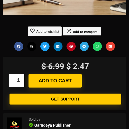
Add to wishlist
Add to compare
$
6.99
$
2.47
ADD TO CART
GET SUPPORT
Sold by
Garudeya Publisher