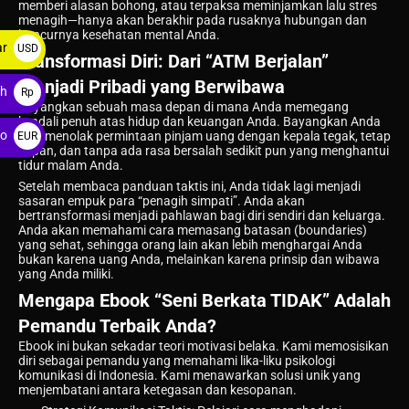
memberi alasan bohong, atau terpaksa meminjamkan lalu stres
menagih—hanya akan berakhir pada rusaknya hubungan dan
hancurnya kesehatan mental Anda.
ar
USD
Transformasi Diri: Dari “ATM Berjalan”
$
Menjadi Pribadi yang Berwibawa
ah
Rp
Bayangkan sebuah masa depan di mana Anda memegang
kendali penuh atas hidup dan keuangan Anda. Bayangkan Anda
ro
bisa menolak permintaan pinjam uang dengan kepala tegak, tetap
EUR
sopan, dan tanpa ada rasa bersalah sedikit pun yang menghantui
€
tidur malam Anda.
Setelah membaca panduan taktis ini, Anda tidak lagi menjadi
sasaran empuk para “penagih simpati”. Anda akan
bertransformasi menjadi pahlawan bagi diri sendiri dan keluarga.
Anda akan memahami cara memasang batasan (boundaries)
yang sehat, sehingga orang lain akan lebih menghargai Anda
bukan karena uang Anda, melainkan karena prinsip dan wibawa
yang Anda miliki.
Mengapa Ebook “Seni Berkata TIDAK” Adalah
Pemandu Terbaik Anda?
Ebook ini bukan sekadar teori motivasi belaka. Kami memosisikan
diri sebagai pemandu yang memahami lika-liku psikologi
komunikasi di Indonesia. Kami menawarkan solusi unik yang
menjembatani antara ketegasan dan kesopanan.